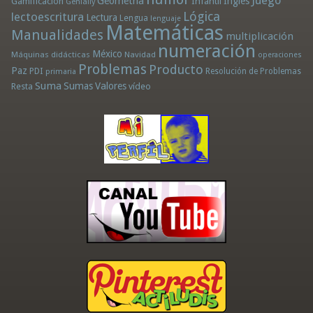
Juego
Geometría
Infantil
Inglés
Gamificación
Genially
Lógica
lectoescritura
Lectura
Lengua
lenguaje
Matemáticas
Manualidades
multiplicación
numeración
México
Máquinas didácticas
Navidad
operaciones
Problemas
Producto
Paz
PDI
Resolución de Problemas
primaria
Suma
Sumas
Valores
Resta
vídeo