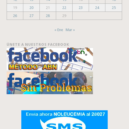
19
20
21
22
23
24
25
26
27
28
29
« Ene
Mar »
ÚNETE A NUESTROS FACEBOOK