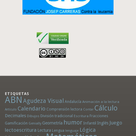
ETIQUETAS
ABN
Agudeza Visual
Andalucía
Animación a la lectura
Cálculo
Calendario
Comprensión lectora
Artículo
Contar
Decimales
División tradicional
Fracciones
Dibujos
Escritura
humor
Juego
Geometría
Infantil
Inglés
Gamificación
Genially
Lógica
lectoescritura
Lectura
Lengua
lenguaje