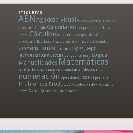
ETIQUETAS
ABN
Agudeza Visual
Andalucía
Animación a
Calendario
la lectura
Comprensión lectora
Artículo
Cálculo
Decimales
División
Dibujos
Contar
tradicional
Fracciones
Gamificación
Escritura
Genially
humor
Juego
Geometría
Infantil
Inglés
Lógica
lectoescritura
Lectura
Lengua
lenguaje
Matemáticas
Manualidades
multiplicación
México
Máquinas didácticas
Navidad
numeración
Paz
PDI
operaciones
primaria
Problemas
Producto
Resolución de Problemas
Suma
Sumas
Valores
Resta
vídeo