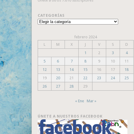
Únete a otros 7.610 suscriptores
CATEGORÍAS
Categorías
febrero 2024
L
M
X
J
V
S
D
1
2
3
4
5
6
7
8
9
10
11
12
13
14
15
16
17
18
19
20
21
22
23
24
25
26
27
28
29
« Ene
Mar »
ÚNETE A NUESTROS FACEBOOK