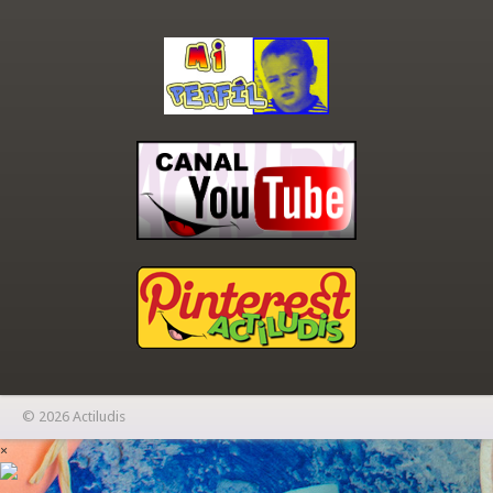
© 2026 Actiludis
×