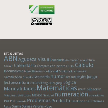
ETIQUETAS
ABN
Agudeza Visual
Andalucía
Animación a la lectura
Cálculo
Calendario
Comprensión lectora
Artículo
Contar
Decimales
División tradicional
Fracciones
Dibujos
Escritura
humor
Juego
Geometría
Infantil
Inglés
Gamificación
Genially
Lógica
lectoescritura
Lectura
Lengua
lenguaje
Matemáticas
Manualidades
multiplicación
numeración
México
Máquinas didácticas
Navidad
operaciones
Problemas
Producto
Paz
PDI
Resolución de Problemas
primaria
Suma
Sumas
Valores
Resta
vídeo