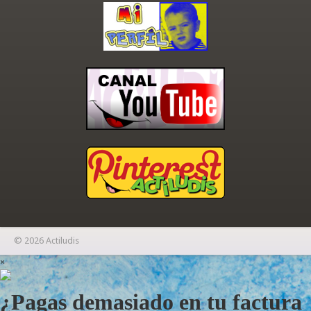
© 2026 Actiludis
×
¿Pagas demasiado en tu factura