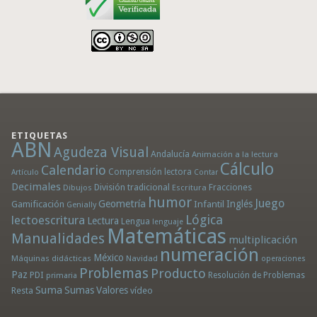
ETIQUETAS
ABN
Agudeza Visual
Andalucía
Animación a la lectura
Cálculo
Calendario
Comprensión lectora
Artículo
Contar
Decimales
División tradicional
Fracciones
Dibujos
Escritura
humor
Juego
Geometría
Infantil
Inglés
Gamificación
Genially
Lógica
lectoescritura
Lectura
Lengua
lenguaje
Matemáticas
Manualidades
multiplicación
numeración
México
Máquinas didácticas
Navidad
operaciones
Problemas
Producto
Paz
PDI
Resolución de Problemas
primaria
Suma
Sumas
Valores
Resta
vídeo