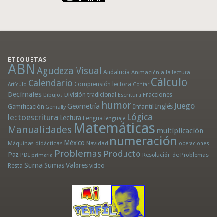
ETIQUETAS
ABN
Agudeza Visual
Andalucía
Animación a la lectura
Cálculo
Calendario
Comprensión lectora
Artículo
Contar
Decimales
División tradicional
Fracciones
Dibujos
Escritura
humor
Juego
Geometría
Infantil
Inglés
Gamificación
Genially
Lógica
lectoescritura
Lectura
Lengua
lenguaje
Matemáticas
Manualidades
multiplicación
numeración
México
Máquinas didácticas
Navidad
operaciones
Problemas
Producto
Paz
PDI
Resolución de Problemas
primaria
Suma
Sumas
Valores
Resta
vídeo