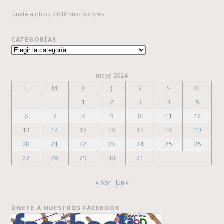
Únete a otros 7.610 suscriptores
CATEGORÍAS
Categorías
mayo 2024
L
M
X
J
V
S
D
1
2
3
4
5
6
7
8
9
10
11
12
13
14
15
16
17
18
19
20
21
22
23
24
25
26
27
28
29
30
31
« Abr
Jun »
ÚNETE A NUESTROS FACEBOOK