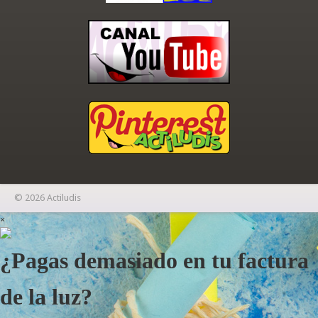
© 2026 Actiludis
×
¿Pagas demasiado en tu factura
de la luz?