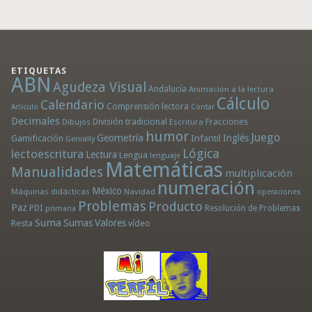
ETIQUETAS
ABN
Agudeza Visual
Andalucía
Animación a la lectura
Cálculo
Calendario
Comprensión lectora
Artículo
Contar
Decimales
División tradicional
Fracciones
Dibujos
Escritura
humor
Juego
Geometría
Infantil
Inglés
Gamificación
Genially
Lógica
lectoescritura
Lectura
Lengua
lenguaje
Matemáticas
Manualidades
multiplicación
numeración
México
Máquinas didácticas
Navidad
operaciones
Problemas
Producto
Paz
PDI
Resolución de Problemas
primaria
Suma
Sumas
Valores
Resta
vídeo