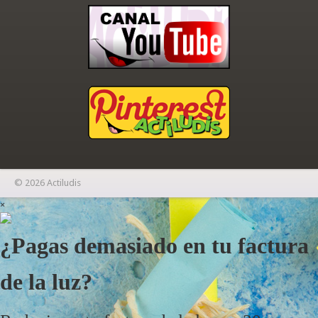
© 2026 Actiludis
×
¿Pagas demasiado en tu factura
de la luz?