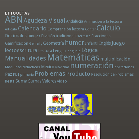
ETIQUETAS
ABN
Agudeza Visual
Andalucía
Animación a la lectura
Cálculo
Calendario
Comprensión lectora
Artículo
Contar
Decimales
División tradicional
Fracciones
Dibujos
Escritura
humor
Juego
Geometría
Infantil
Inglés
Gamificación
Genially
Lógica
lectoescritura
Lectura
Lengua
lenguaje
Matemáticas
Manualidades
multiplicación
numeración
México
Máquinas didácticas
Navidad
operaciones
Problemas
Producto
Paz
PDI
Resolución de Problemas
primaria
Suma
Sumas
Valores
Resta
vídeo