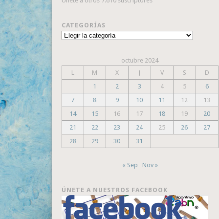
Únete a otros 7.610 suscriptores
CATEGORÍAS
Categorías
octubre 2024
L
M
X
J
V
S
D
1
2
3
4
5
6
7
8
9
10
11
12
13
14
15
16
17
18
19
20
21
22
23
24
25
26
27
28
29
30
31
« Sep
Nov »
ÚNETE A NUESTROS FACEBOOK