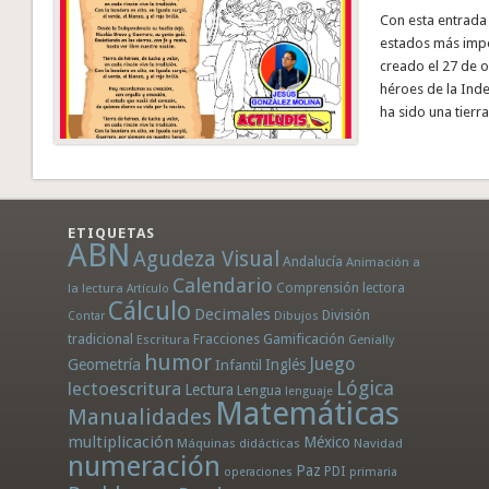
Con esta entrada 
estados más impo
creado el 27 de o
héroes de la Ind
ha sido una tierr
ETIQUETAS
ABN
Agudeza Visual
Andalucía
Animación a
Calendario
la lectura
Comprensión lectora
Artículo
Cálculo
Decimales
División
Dibujos
Contar
tradicional
Fracciones
Gamificación
Escritura
Genially
humor
Juego
Geometría
Infantil
Inglés
Lógica
lectoescritura
Lectura
Lengua
lenguaje
Matemáticas
Manualidades
multiplicación
México
Máquinas didácticas
Navidad
numeración
Paz
PDI
operaciones
primaria