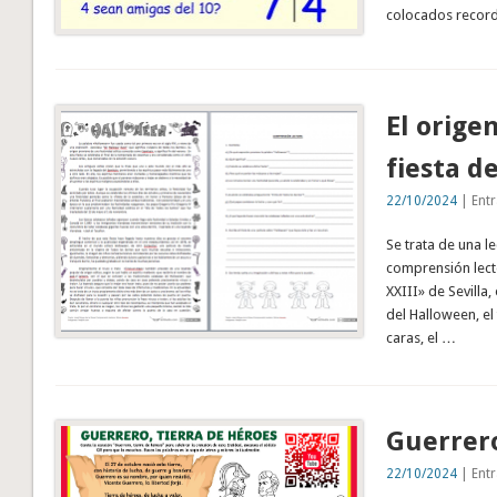
colocados record
El orige
fiesta d
22/10/2024
| Entr
Se trata de una l
comprensión lecto
XXIII» de Sevilla
del Halloween, el 
caras, el …
Guerrero
22/10/2024
| Entr