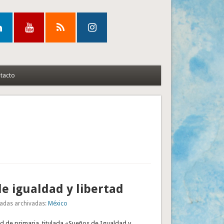
tacto
e igualdad y libertad
adas archivadas:
México
ad de primaria, titulada «Sueños de Igualdad y