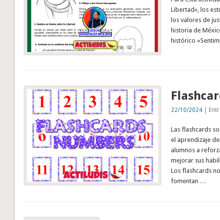
Libertad», los es
los valores de jus
historia de México
histórico «Sentim
Flashca
22/10/2024
| Entr
Las flashcards so
el aprendizaje del
alumnos a reforza
mejorar sus habil
Los flashcards no
fomentan …