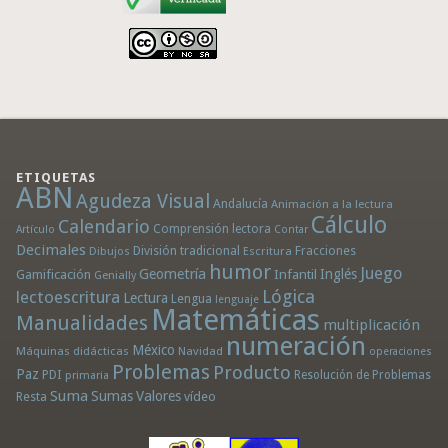
ETIQUETAS
ABN
Agudeza Visual
Andalucía
Animación a la lectura
Cálculo
Calendario
Comprensión lectora
Artículo
Contar
Decimales
División tradicional
Fracciones
Dibujos
Escritura
humor
Juego
Geometría
Infantil
Inglés
Gamificación
Genially
Lógica
lectoescritura
Lectura
Lengua
lenguaje
Matemáticas
Manualidades
multiplicación
numeración
México
Máquinas didácticas
Navidad
operaciones
Problemas
Producto
Paz
PDI
Resolución de Problemas
primaria
Suma
Sumas
Valores
Resta
vídeo