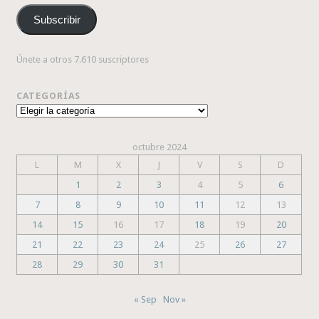
correo
Subscribir
electrónico
Únete a otros 7.610 suscriptores
CATEGORÍAS
Categorías
octubre 2024
L
M
X
J
V
S
D
1
2
3
4
5
6
7
8
9
10
11
12
13
14
15
16
17
18
19
20
21
22
23
24
25
26
27
28
29
30
31
« Sep
Nov »