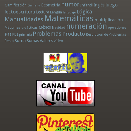
humor
Juego
Geometría
Infantil
Inglés
Gamificación
Genially
Lógica
lectoescritura
Lectura
Lengua
lenguaje
Matemáticas
Manualidades
multiplicación
numeración
México
Máquinas didácticas
Navidad
operaciones
Problemas
Producto
Paz
PDI
Resolución de Problemas
primaria
Suma
Sumas
Valores
Resta
vídeo