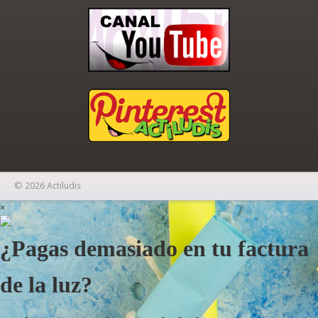
© 2026 Actiludis
×
¿Pagas demasiado en tu factura
de la luz?