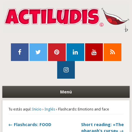
Menú
Tu estás aquí:
Inicio
›
Inglés
› Flashcards: Emotions and face
← Flashcards: FOOD
Short reading: «The
pharaoh’s curse» →