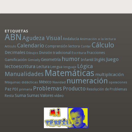
ETIQUETAS
ABN
Agudeza Visual
Andalucía
Animación a la lectura
Cálculo
Calendario
Comprensión lectora
Artículo
Contar
Decimales
División tradicional
Fracciones
Dibujos
Escritura
humor
Juego
Geometría
Infantil
Inglés
Gamificación
Genially
Lógica
lectoescritura
Lectura
Lengua
lenguaje
Matemáticas
Manualidades
multiplicación
numeración
México
Máquinas didácticas
Navidad
operaciones
Problemas
Producto
Paz
PDI
Resolución de Problemas
primaria
Suma
Sumas
Valores
Resta
vídeo