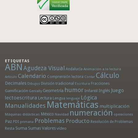
ETIQUETAS
ABN
Agudeza Visual
Andalucía
Animación a la lectura
Cálculo
Calendario
Comprensión lectora
Artículo
Contar
Decimales
División tradicional
Fracciones
Dibujos
Escritura
humor
Juego
Geometría
Infantil
Inglés
Gamificación
Genially
Lógica
lectoescritura
Lectura
Lengua
lenguaje
Matemáticas
Manualidades
multiplicación
numeración
México
Máquinas didácticas
Navidad
operaciones
Problemas
Producto
Paz
PDI
Resolución de Problemas
primaria
Suma
Sumas
Valores
Resta
vídeo