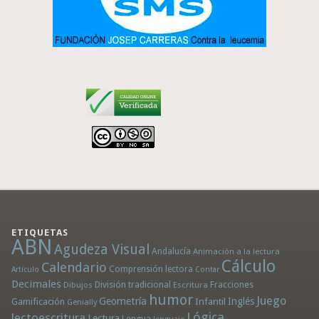
ETIQUETAS
ABN
Agudeza Visual
Andalucía
Animación a la lectura
Cálculo
Calendario
Comprensión lectora
Artículo
Contar
Decimales
División tradicional
Fracciones
Dibujos
Escritura
humor
Juego
Geometría
Infantil
Inglés
Gamificación
Genially
Lógica
lectoescritura
Lectura
Lengua