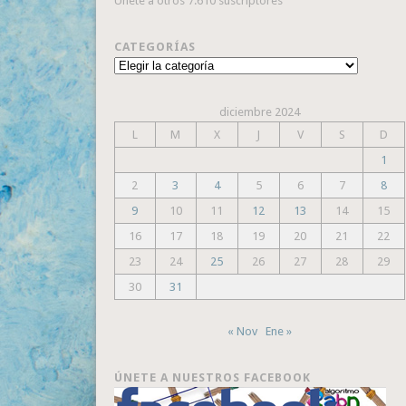
Únete a otros 7.610 suscriptores
CATEGORÍAS
Categorías
diciembre 2024
L
M
X
J
V
S
D
1
2
3
4
5
6
7
8
9
10
11
12
13
14
15
16
17
18
19
20
21
22
23
24
25
26
27
28
29
30
31
« Nov
Ene »
ÚNETE A NUESTROS FACEBOOK