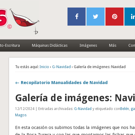
to-Escritura
Máquinas Didácticas
Imágenes
Más
Con
Tu estás aquí:
Inicio
›
G-Navidad
› Galería de imágenes: Navidad
← Recopilatorio Manualidades de Navidad
Galería de imágenes: Nav
12/12/2024 | Entradas archivadas:
G-Navidad
y etiquetado con
Belén
,
ga
Magos
En esta ocasión os subimos todas la imágenes que nos ha
de la Rosa Zurera y con las que montamos las fichas que