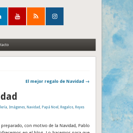
tacto
El mejor regalo de Navidad →
idad
lería
,
Imágenes
,
Navidad
,
Papá Noel
,
Regalos
,
Reyes
 preparado, con motivo de la Navidad, Pablo
 ofrecemos en el blog. Lo hacemos para que