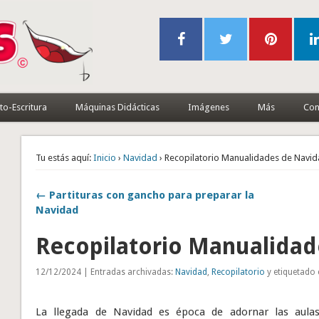
to-Escritura
Máquinas Didácticas
Imágenes
Más
Con
Tu estás aquí:
Inicio
›
Navidad
› Recopilatorio Manualidades de Navi
← Partituras con gancho para preparar la
Navidad
Recopilatorio Manualidad
12/12/2024 | Entradas archivadas:
Navidad
,
Recopilatorio
y etiquetado
La llegada de Navidad es época de adornar las aulas,