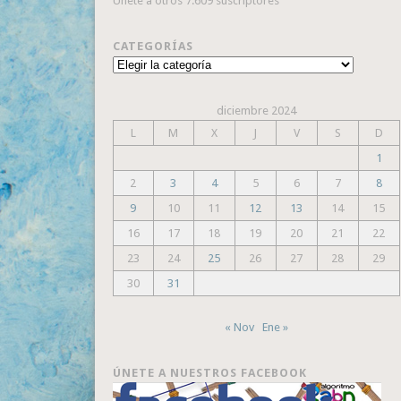
Únete a otros 7.609 suscriptores
CATEGORÍAS
Categorías
diciembre 2024
L
M
X
J
V
S
D
1
2
3
4
5
6
7
8
9
10
11
12
13
14
15
16
17
18
19
20
21
22
23
24
25
26
27
28
29
30
31
« Nov
Ene »
ÚNETE A NUESTROS FACEBOOK