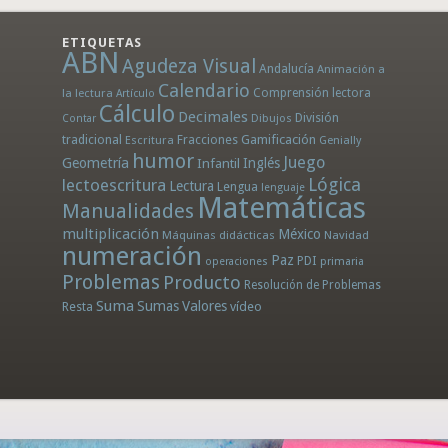
ETIQUETAS
ABN
Agudeza Visual
Andalucía
Animación a
Calendario
la lectura
Comprensión lectora
Artículo
Cálculo
Decimales
División
Dibujos
Contar
tradicional
Fracciones
Gamificación
Escritura
Genially
humor
Juego
Geometría
Infantil
Inglés
Lógica
lectoescritura
Lectura
Lengua
lenguaje
Matemáticas
Manualidades
multiplicación
México
Máquinas didácticas
Navidad
numeración
Paz
PDI
operaciones
primaria
Problemas
Producto
Resolución de Problemas
Suma
Sumas
Valores
Resta
vídeo