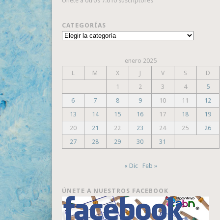
Únete a otros 7.610 suscriptores
CATEGORÍAS
Categorías
enero 2025
L
M
X
J
V
S
D
1
2
3
4
5
6
7
8
9
10
11
12
13
14
15
16
17
18
19
20
21
22
23
24
25
26
27
28
29
30
31
« Dic
Feb »
ÚNETE A NUESTROS FACEBOOK