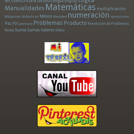
Lógica
lectoescritura
Lectura
Lengua
lenguaje
Matemáticas
Manualidades
multiplicación
numeración
México
Máquinas didácticas
Navidad
operaciones
Problemas
Producto
Paz
PDI
Resolución de Problemas
primaria
Suma
Sumas
Valores
Resta
vídeo