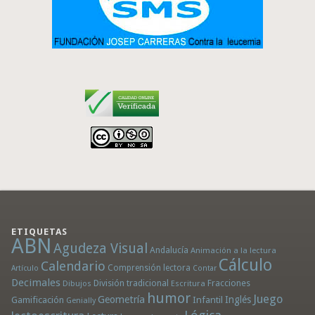
ETIQUETAS
ABN
Agudeza Visual
Andalucía
Animación a la lectura
Cálculo
Calendario
Comprensión lectora
Artículo
Contar
Decimales
División tradicional
Fracciones
Dibujos
Escritura
humor
Juego
Geometría
Infantil
Inglés
Gamificación
Genially