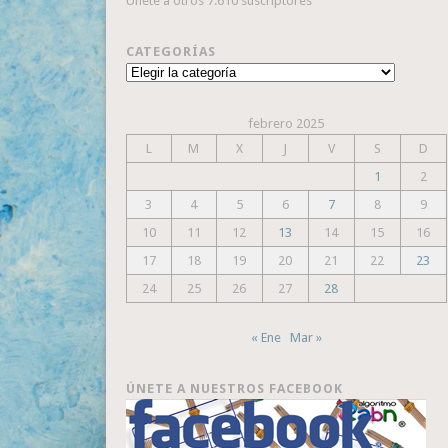
Únete a otros 7.610 suscriptores
CATEGORÍAS
Categorías
febrero 2025
L
M
X
J
V
S
D
1
2
3
4
5
6
7
8
9
10
11
12
13
14
15
16
17
18
19
20
21
22
23
24
25
26
27
28
« Ene
Mar »
ÚNETE A NUESTROS FACEBOOK