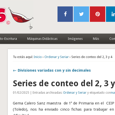
to-Escritura
Máquinas Didácticas
Imágenes
Más
Con
Tu estás aquí:
Inicio
›
Ordenar y Seriar
› Series de conteo del 2, 3 y 4
← Divisiones variadas con y sin decimales
Series de conteo del 2, 3 y
01/02/2025 | Entradas archivadas:
Ordenar y Seriar
y etiquetado con
nu
Gema Calero Sanz maestra de 1º de Primaria en el CEI
(Toledo), nos ha enviado cinco fichas para trabajar en