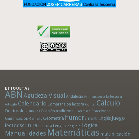
ETIQUETAS
ABN
Agudeza Visual
Andalucía
Animación a la lectura
Cálculo
Calendario
Comprensión lectora
Artículo
Contar
Decimales
División tradicional
Fracciones
Dibujos
Escritura
humor
Juego
Geometría
Infantil
Inglés
Gamificación
Genially
Lógica
lectoescritura
Lectura
Lengua
lenguaje
Matemáticas
Manualidades
multiplicación