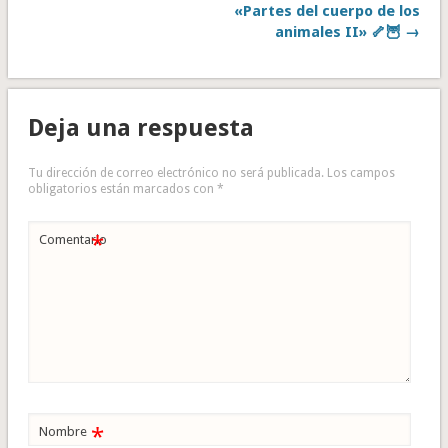
«Partes del cuerpo de los
animales II» 🦴🦉 →
Deja una respuesta
Tu dirección de correo electrónico no será publicada.
Los campos
obligatorios están marcados con
*
*
Comentario
*
Nombre