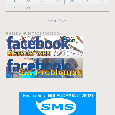
21
22
23
24
25
26
27
28
29
30
« Mar
May »
ÚNETE A NUESTROS FACEBOOK