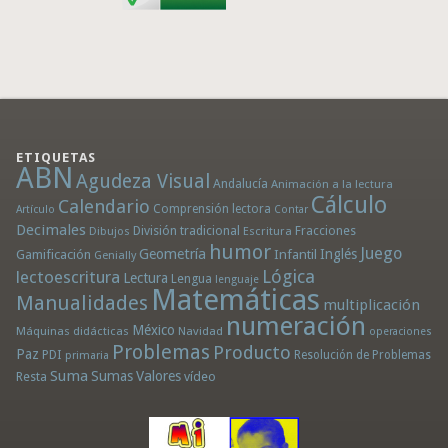
ETIQUETAS
ABN
Agudeza Visual
Andalucía
Animación a la lectura
Cálculo
Calendario
Comprensión lectora
Artículo
Contar
Decimales
División tradicional
Fracciones
Dibujos
Escritura
humor
Juego
Geometría
Infantil
Inglés
Gamificación
Genially
Lógica
lectoescritura
Lectura
Lengua
lenguaje
Matemáticas
Manualidades
multiplicación
numeración
México
Máquinas didácticas
Navidad
operaciones
Problemas
Producto
Paz
PDI
Resolución de Problemas
primaria
Suma
Sumas
Valores
Resta
vídeo