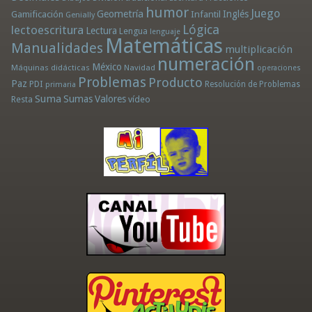
humor
Juego
Geometría
Infantil
Inglés
Gamificación
Genially
Lógica
lectoescritura
Lectura
Lengua
lenguaje
Matemáticas
Manualidades
multiplicación
numeración
México
Máquinas didácticas
Navidad
operaciones
Problemas
Producto
Paz
PDI
Resolución de Problemas
primaria
Suma
Sumas
Valores
Resta
vídeo