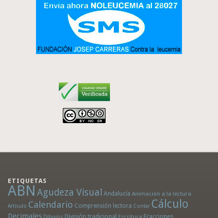
ETIQUETAS
ABN
Agudeza Visual
Andalucía
Animación a la lectura
Cálculo
Calendario
Comprensión lectora
Artículo
Contar
Decimales
División tradicional
Fracciones
Dibujos
Escritura