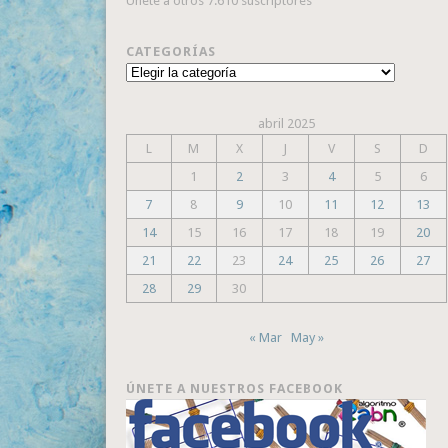
Únete a otros 7.610 suscriptores
CATEGORÍAS
Categorías
abril 2025
L
M
X
J
V
S
D
1
2
3
4
5
6
7
8
9
10
11
12
13
14
15
16
17
18
19
20
21
22
23
24
25
26
27
28
29
30
« Mar
May »
ÚNETE A NUESTROS FACEBOOK