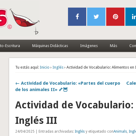
to-Escritura
Máquinas Didácticas
Imágenes
Más
Con
Tu estás aquí:
Inicio
›
Inglés
› Actividad de Vocabulario: Alimentos en I
← Actividad de Vocabulario: «Partes del cuerpo
Cale
de los animales II» 🦴🦉
Actividad de Vocabulario:
Inglés III
24/04/2025 | Entradas archivadas:
Inglés
y etiquetado con
Animals
,
Ingl