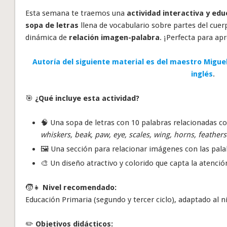
Esta semana te traemos una
actividad interactiva y edu
sopa de letras
llena de vocabulario sobre partes del cue
dinámica de
relación imagen-palabra
. ¡Perfecta para ap
Autoría del siguiente material es del maestro Migue
inglés
.
🎯
¿Qué incluye esta actividad?
🧠 Una sopa de letras con 10 palabras relacionadas co
whiskers, beak, paw, eye, scales, wing, horns, feathers
🖼️ Una sección para relacionar imágenes con las pala
🎨 Un diseño atractivo y colorido que capta la atención 
🧒👧
Nivel recomendado:
Educación Primaria (segundo y tercer ciclo), adaptado al ni
✏️
Objetivos didácticos: