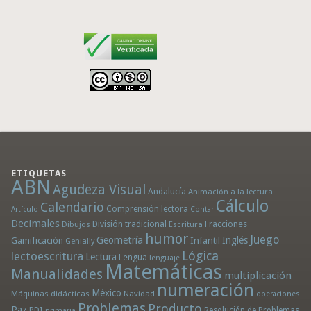
ETIQUETAS
ABN
Agudeza Visual
Andalucía
Animación a la lectura
Cálculo
Calendario
Comprensión lectora
Artículo
Contar
Decimales
División tradicional
Fracciones
Dibujos
Escritura
humor
Juego
Geometría
Infantil
Inglés
Gamificación
Genially
Lógica
lectoescritura
Lectura
Lengua
lenguaje
Matemáticas
Manualidades
multiplicación
numeración
México
Máquinas didácticas
Navidad
operaciones
Problemas
Producto
Paz
PDI
Resolución de Problemas
primaria