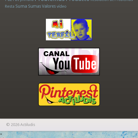
Suma
Sumas
Valores
Resta
vídeo
© 2026 Actiludis
×