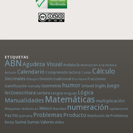
ETIQUETAS
ABN
Agudeza Visual
Andalucía
Animación a la lectura
Cálculo
Calendario
Comprensión lectora
Artículo
Contar
Decimales
División tradicional
Fracciones
Dibujos
Escritura
humor
Juego
Geometría
Infantil
Inglés
Gamificación
Genially
Lógica
lectoescritura
Lectura
Lengua
lenguaje
Matemáticas
Manualidades
multiplicación
numeración
México
Máquinas didácticas
Navidad
operaciones
Problemas
Producto
Paz
PDI
Resolución de Problemas
primaria
Suma
Sumas
Valores
Resta
vídeo