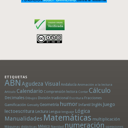
ETIQUETAS
ABN
Agudeza Visual
Andalucía
Animación a la lectura
Cálculo
Calendario
Comprensión lectora
Artículo
Contar
Decimales
División tradicional
Fracciones
Dibujos
Escritura
humor
Juego
Geometría
Infantil
Inglés
Gamificación
Genially
Lógica
lectoescritura
Lectura
Lengua
lenguaje
Matemáticas
Manualidades
multiplicación
numeración
México
Máquinas didácticas
Navidad
operaciones