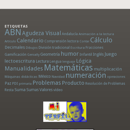
ETIQUETAS
ABN
Agudeza Visual
Andalucía
Animación a la lectura
Cálculo
Calendario
Comprensión lectora
Artículo
Contar
Decimales
División tradicional
Fracciones
Dibujos
Escritura
humor
Juego
Geometría
Infantil
Inglés
Gamificación
Genially
Lógica
lectoescritura
Lectura
Lengua
lenguaje
Matemáticas
Manualidades
multiplicación
numeración
México
Máquinas didácticas
Navidad
operaciones
Problemas
Producto
Paz
PDI
Resolución de Problemas
primaria
Suma
Sumas
Valores
Resta
vídeo