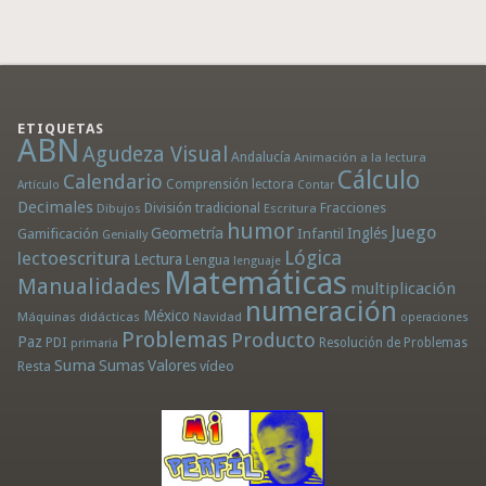
ETIQUETAS
ABN
Agudeza Visual
Andalucía
Animación a la lectura
Cálculo
Calendario
Comprensión lectora
Artículo
Contar
Decimales
División tradicional
Fracciones
Dibujos
Escritura
humor
Juego
Geometría
Infantil
Inglés
Gamificación
Genially
Lógica
lectoescritura
Lectura
Lengua
lenguaje
Matemáticas
Manualidades
multiplicación
numeración
México
Máquinas didácticas
Navidad
operaciones
Problemas
Producto
Paz
PDI
Resolución de Problemas
primaria
Suma
Sumas
Valores
Resta
vídeo