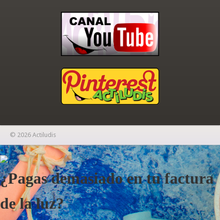
© 2026 Actiludis
×
¿Pagas demasiado en tu factura
de la luz?