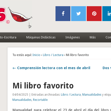
to-Escritura
Máquinas Didácticas
Imágenes
Más
Con
Tu estás aquí:
Inicio
›
Libro / Lectura
› Mi libro favorito
← Comprensión lectora con el mes de abril
Dos 
Mi libro favorito
04/04/2025 | Entradas archivadas:
Libro / Lectura
,
Manualidades
y etiq
Manualidades
,
Recortable
Manualidad para celebrar el 23 de abril el día del libro