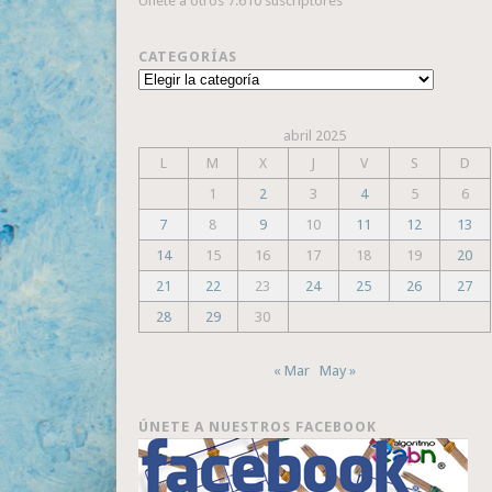
Únete a otros 7.610 suscriptores
CATEGORÍAS
Categorías
abril 2025
L
M
X
J
V
S
D
1
2
3
4
5
6
7
8
9
10
11
12
13
14
15
16
17
18
19
20
21
22
23
24
25
26
27
28
29
30
« Mar
May »
ÚNETE A NUESTROS FACEBOOK