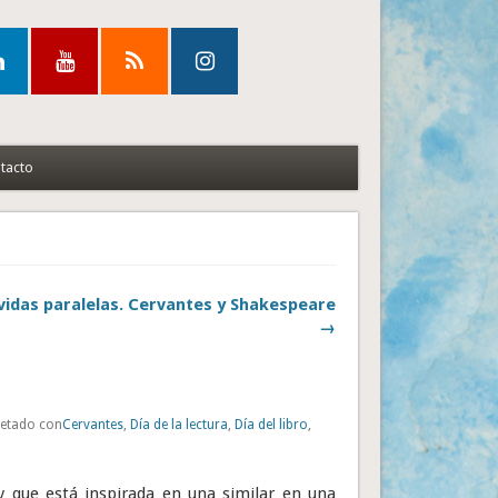
tacto
vidas paralelas. Cervantes y Shakespeare
→
uetado con
Cervantes
,
Día de la lectura
,
Día del libro
,
 y que está inspirada en una similar en una