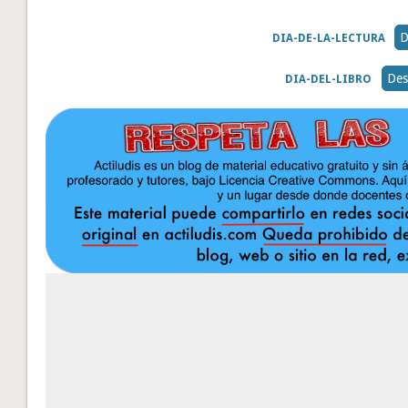
D
DIA-DE-LA-LECTURA
Des
DIA-DEL-LIBRO