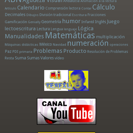
Agudeza Visual
Andalucía
Animación a la lectura
Cálculo
Calendario
Comprensión lectora
Artículo
Contar
Decimales
División tradicional
Fracciones
Dibujos
Escritura
humor
Juego
Geometría
Infantil
Inglés
Gamificación
Genially
Lógica
lectoescritura
Lectura
Lengua
lenguaje
Matemáticas
Manualidades
multiplicación
numeración
México
Máquinas didácticas
Navidad
operaciones
Problemas
Producto
Paz
PDI
Resolución de Problemas
primaria
Suma
Sumas
Valores
Resta
vídeo