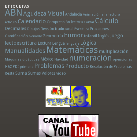
ETIQUETAS
ABN
Agudeza Visual
Andalucía
Animación a la lectura
Cálculo
Calendario
Comprensión lectora
Artículo
Contar
Decimales
División tradicional
Fracciones
Dibujos
Escritura
humor
Juego
Geometría
Infantil
Inglés
Gamificación
Genially
Lógica
lectoescritura
Lectura
Lengua
lenguaje
Matemáticas
Manualidades
multiplicación
numeración
México
Máquinas didácticas
Navidad
operaciones
Problemas
Producto
Paz
PDI
Resolución de Problemas
primaria
Suma
Sumas
Valores
Resta
vídeo