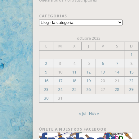
Únete a otros 7.610 suscriptores
CATEGORÍAS
Categorías
octubre 2023
L
M
X
J
V
S
D
1
2
3
4
5
6
7
8
9
10
11
12
13
14
15
16
17
18
19
20
21
22
23
24
25
26
27
28
29
30
31
« Jul
Nov »
ÚNETE A NUESTROS FACEBOOK