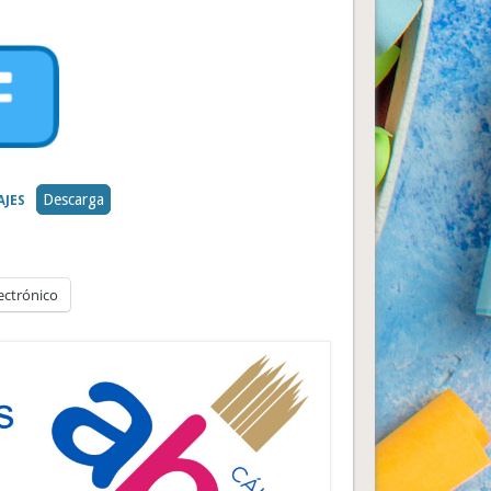
Descarga
AJES
ectrónico