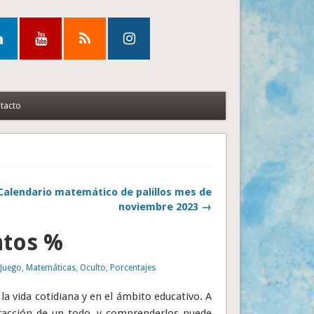
tacto
Calendario matemático de palillos mes de
noviembre 2023 →
ntos %
,
Juego
,
Matemáticas
,
Oculto
,
Porcentajes
la vida cotidiana y en el ámbito educativo. A
fracción de un todo, y comprenderlos puede