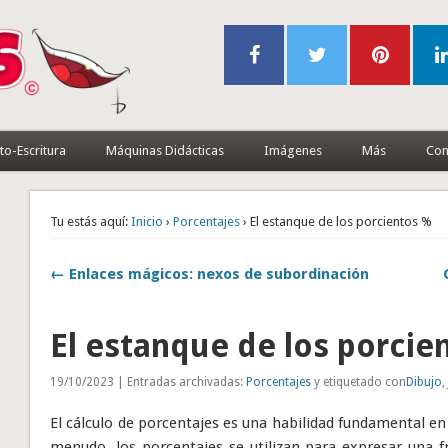
to-Escritura
Máquinas Didácticas
Imágenes
Más
Con
Tu estás aquí:
Inicio
›
Porcentajes
› El estanque de los porcientos %
← Enlaces mágicos: nexos de subordinación
El estanque de los porcie
19/10/2023 | Entradas archivadas:
Porcentajes
y etiquetado con
Dibujo
El cálculo de porcentajes es una habilidad fundamental en 
menudo, los porcentajes se utilizan para expresar una 