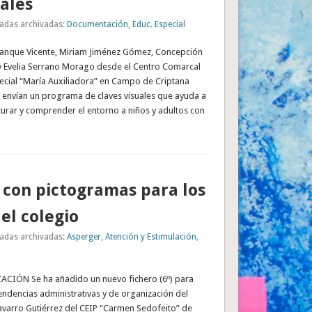
ales
adas archivadas:
Documentación
,
Educ. Especial
anque Vicente, Miriam Jiménez Gómez, Concepción
 y Evelia Serrano Morago desde el Centro Comarcal
ecial “María Auxiliadora” en Campo de Criptana
s envían un programa de claves visuales que ayuda a
turar y comprender el entorno a niños y adultos con
 con pictogramas para los
del colegio
adas archivadas:
Asperger
,
Atención y Estimulación
,
CIÓN Se ha añadido un nuevo fichero (6º) para
ndencias administrativas y de organización del
avarro Gutiérrez del CEIP “Carmen Sedofeito” de