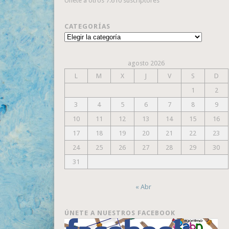
Únete a otros 7.610 suscriptores
CATEGORÍAS
Categorías
agosto 2026
L
M
X
J
V
S
D
1
2
3
4
5
6
7
8
9
10
11
12
13
14
15
16
17
18
19
20
21
22
23
24
25
26
27
28
29
30
31
« Abr
ÚNETE A NUESTROS FACEBOOK