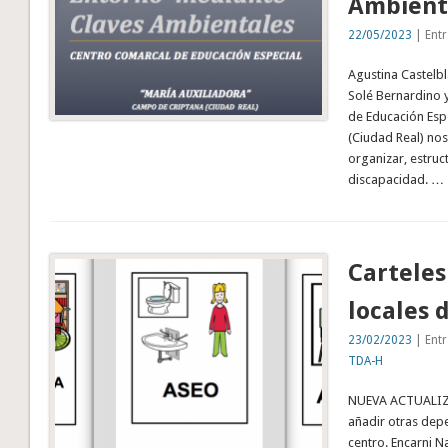
Ambient
22/05/2023
| Entr
Agustina Castelbl
Solé Bernardino
de Educación Esp
(Ciudad Real) no
organizar, estruc
discapacidad. …
Carteles
locales 
23/02/2023
| Entr
TDA-H
NUEVA ACTUALIZA
añadir otras depe
centro. Encarni N