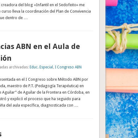
y creadora del blog «Infantil en el Sedofeito» me
curso lleva la coordinación del Plan de Convivencia
que dentro de …
cias ABN en el Aula de
ión
adas archivadas:
Educ. Especial
,
I Congreso ABN
esentada en el I Congreso sobre Método ABN por
ada, maestro de P.T. (Pedagogía Terapéutica) en
e Aguilar” de Aguilar de la Frontera en Córdoba, en
stró y explicó el proceso que ha seguido para
niña del aula específica, diagnosticada con …
s