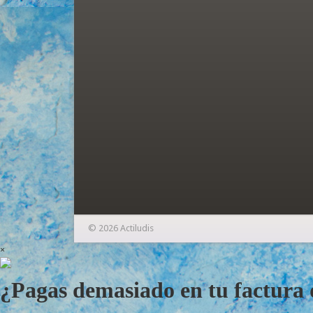
© 2026 Actiludis
×
¿Pagas demasiado en tu factura d