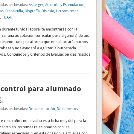
adas archivadas:
Asperger
,
Atención y Estimulación
,
as
,
Discalculia
,
Disgrafía
,
Dislexia
,
Herramientas
,
TDA-H
 durante tu vida laboral te encontrarás con la
izar una adaptación curricular para alguno(s) de tus
s dejamos una plataforma que nos ahorrará muchos
abeza y nos ayudará a agilizar la burocracia
vos, Contenidos y Criterios de Evaluación clasificados
 control para alumnado
.
adas archivadas:
Documentación
,
Documentos
e cinco años no enviaba esta ficha muy útil para la
centro en los temas relacionados con las
tivas especiales, y en esta ocasión la actualiza con