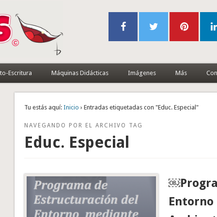
to-Escritura
Máquinas Didácticas
Imágenes
Más
Con
Tu estás aquí:
Inicio
› Entradas etiquetadas con "Educ. Especial"
NAVEGANDO POR EL ARCHIVO TAG
Educ. Especial
￼Program
Entorno