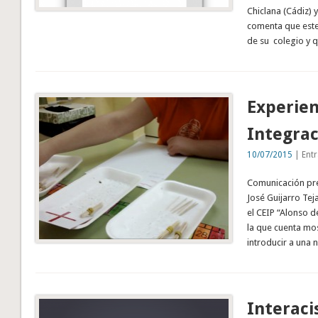
Chiclana (Cádiz) 
comenta que este 
de su colegio y 
Experien
Integrac
10/07/2015
| Entr
Comunicación pr
José Guijarro Tej
el CEIP “Alonso d
la que cuenta mo
introducir a una 
Interaci