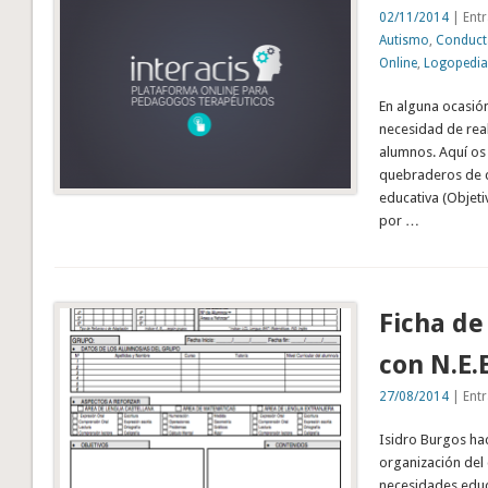
02/11/2014
| Entr
Autismo
,
Conduct
Online
,
Logopedia
En alguna ocasión
necesidad de real
alumnos. Aquí o
quebraderos de c
educativa (Objeti
por …
Ficha de
con N.E.E
27/08/2014
| Entr
Isidro Burgos hac
organización del 
necesidades educa