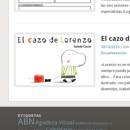
las seis sesiones
especialistas (L
El cazo 
20/10/2010
| Entr
Documentación
«Lorenzo es un n
siempre puede ju
ellos… Para conoce
ilustrado, con pal
divertidas, Isabel
ETIQUETAS
ABN
Agudeza Visual
Andalucía
Animación a
Calendario