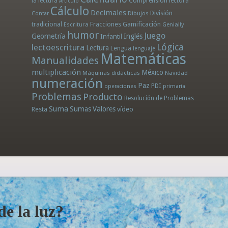
la lectura
Comprensión lectora
Artículo
Cálculo
Decimales
División
Dibujos
Contar
tradicional
Fracciones
Gamificación
Escritura
Genially
humor
Juego
Geometría
Infantil
Inglés
Lógica
lectoescritura
Lectura
Lengua
lenguaje
Matemáticas
Manualidades
multiplicación
México
Máquinas didácticas
Navidad
numeración
Paz
PDI
operaciones
primaria
Problemas
Producto
Resolución de Problemas
Suma
Sumas
Valores
Resta
vídeo
e la luz?