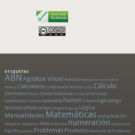
ETIQUETAS
ABN
Agudeza Visual
Andalucía
Animación a la lectura
Cálculo
Calendario
Comprensión lectora
Artículo
Contar
Decimales
División tradicional
Fracciones
Dibujos
Escritura
humor
Juego
Geometría
Infantil
Inglés
Gamificación
Genially
Lógica
lectoescritura
Lectura
Lengua
lenguaje
Matemáticas
Manualidades
multiplicación
numeración
México
Máquinas didácticas
Navidad
operaciones
Problemas
Producto
Paz
PDI
Resolución de Problemas
primaria