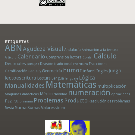
ETIQUETAS
ABN
Agudeza Visual
Andalucía
Animación a la lectura
Cálculo
Calendario
Comprensión lectora
Artículo
Contar
Decimales
División tradicional
Fracciones
Dibujos
Escritura
humor
Juego
Geometría
Infantil
Inglés
Gamificación
Genially
Lógica
lectoescritura
Lectura
Lengua
lenguaje
Matemáticas
Manualidades
multiplicación
numeración
México
Máquinas didácticas
Navidad
operaciones
Problemas
Producto
Paz
PDI
Resolución de Problemas
primaria
Suma
Sumas
Valores
Resta
vídeo