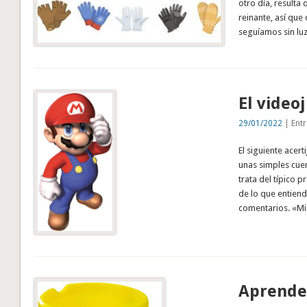
otro día, resulta 
reinante, así que
seguíamos sin lu
El vide
29/01/2022
| Entr
El siguiente acer
unas simples cuen
trata del típico 
de lo que entiend
comentarios. «M
Aprendem