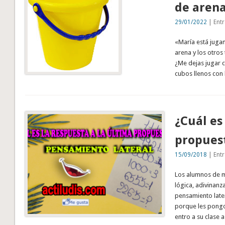
de aren
29/01/2022
| Entr
«María está jugan
arena y los otros 
¿Me dejas jugar c
cubos llenos con
¿Cuál es
propues
15/09/2018
| Entr
Los alumnos de m
lógica, adivinanz
pensamiento later
porque les pongo
entro a su clase a