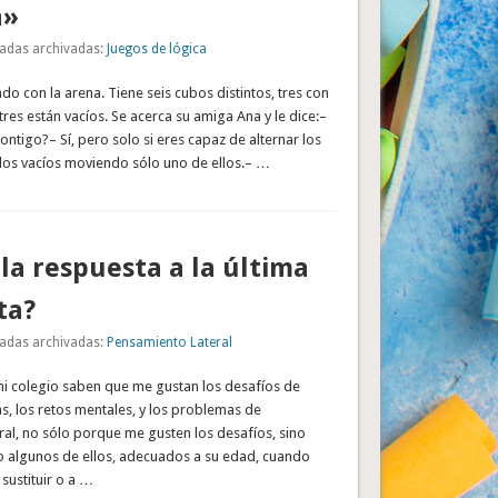
a»
adas archivadas:
Juegos de lógica
do con la arena. Tiene seis cubos distintos, tres con
tres están vacíos. Se acerca su amiga Ana y le dice:–
ontigo?– Sí, pero solo si eres capaz de alternar los
 los vacíos moviendo sólo uno de ellos.– …
 la respuesta a la última
ta?
adas archivadas:
Pensamiento Lateral
i colegio saben que me gustan los desafíos de
as, los retos mentales, y los problemas de
al, no sólo porque me gusten los desafíos, sino
 algunos de ellos, adecuados a su edad, cuando
 sustituir o a …