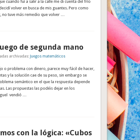
que cuando fuí a salir a la calle me di cuenta del frío
 decidí volver en busca de mis guantes. Pero como
z, no tuve más remedio que volver …
ojuego de segunda mano
adas archivadas:
Juegos matemáticos
tijo o problema con dinero, parece muy fácil de hacer,
tas y la solución cae de su peso, sin embargo se
problema semántico en el que la respuesta depende
as. Las propuestas las podéis dejar en los
iguel vendió …
os con la lógica: «Cubos