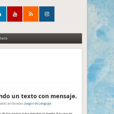
tacto
ndo un texto con mensaje.
adas archivadas:
Juegos de Lenguaje
 de los juegos para ejercitar la mente, hay uno en