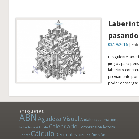
Laberint
pasando
03/09/2016
| Entr
El siguiente labe
juegos para pensa
laberinto concre
previamente por C
poder descargar.
ETIQUETAS
ABN
Agudeza Visual
Andalucía
Animación a
Calendario
la lectura
Comprensión lectora
Artículo
Cálculo
Decimales
División
Dibujos
Contar