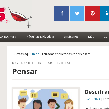
to-Escritura
Máquinas Didácticas
Imágenes
Más
Con
Tu estás aquí:
Inicio
› Entradas etiquetadas con "Pensar"
NAVEGANDO POR EL ARCHIVO TAG
Pensar
Descifra
06/10/2024
| Entr
En el vasto mundo