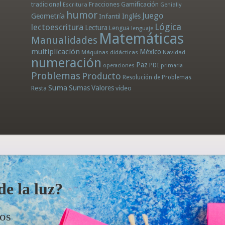
tradicional
Fracciones
Gamificación
Escritura
Genially
humor
Juego
Geometría
Infantil
Inglés
Lógica
lectoescritura
Lectura
Lengua
lenguaje
Matemáticas
Manualidades
multiplicación
México
Máquinas didácticas
Navidad
numeración
Paz
PDI
operaciones
primaria
Problemas
Producto
Resolución de Problemas
Suma
Sumas
Valores
Resta
vídeo
e la luz?
dos