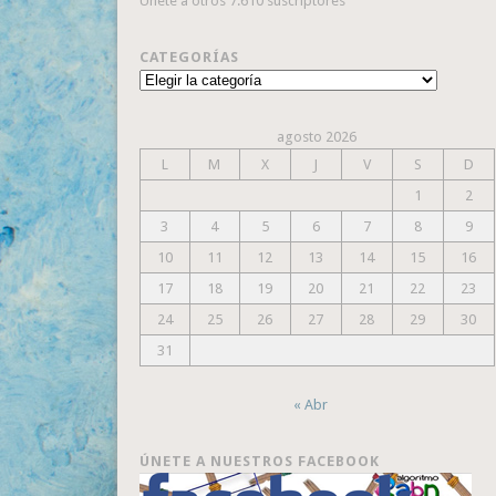
Únete a otros 7.610 suscriptores
CATEGORÍAS
Categorías
agosto 2026
L
M
X
J
V
S
D
1
2
3
4
5
6
7
8
9
10
11
12
13
14
15
16
17
18
19
20
21
22
23
24
25
26
27
28
29
30
31
« Abr
ÚNETE A NUESTROS FACEBOOK