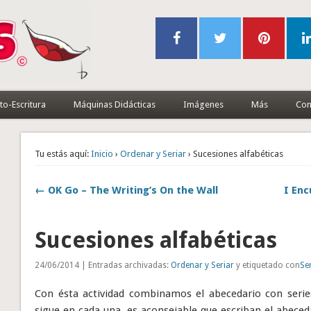
to-Escritura
Máquinas Didácticas
Imágenes
Más
Con
Tu estás aquí:
Inicio
›
Ordenar y Seriar
› Sucesiones alfabéticas
← OK Go – The Writing’s On the Wall
I Enc
Sucesiones alfabéticas
24/06/2014 | Entradas archivadas:
Ordenar y Seriar
y etiquetado con
Se
Con ésta actividad combinamos el abecedario con serie
sigue en cada una, es aconsejable que escriban el abece