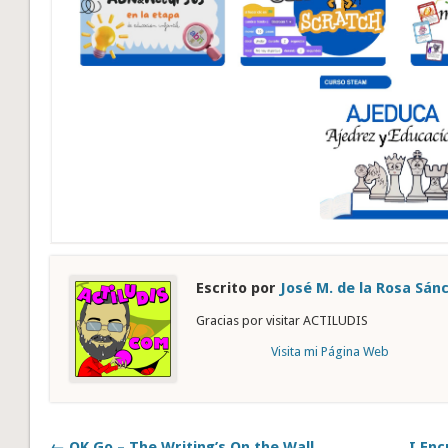
Escrito por
José M. de la Rosa Sán
Gracias por visitar ACTILUDIS
Visita mi Página Web
← OK Go – The Writing’s On the Wall
I Enc