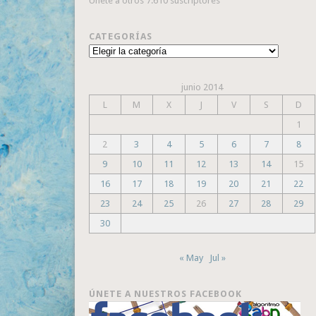
Únete a otros 7.610 suscriptores
CATEGORÍAS
Categorías
junio 2014
L
M
X
J
V
S
D
1
2
3
4
5
6
7
8
9
10
11
12
13
14
15
16
17
18
19
20
21
22
23
24
25
26
27
28
29
30
« May
Jul »
ÚNETE A NUESTROS FACEBOOK