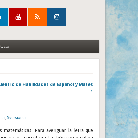
tacto
uentro de Habilidades de Español y Mates
→
ries
,
Sucesiones
s matemáticas. Para averiguar la letra que
dario y para descubrir el patrón comprueben