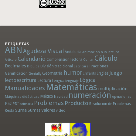
ETIQUETAS
ABN
Agudeza Visual
Andalucía
Animación a la lectura
Cálculo
Calendario
Comprensión lectora
Artículo
Contar
Decimales
División tradicional
Fracciones
Dibujos
Escritura
humor
Juego
Geometría
Infantil
Inglés
Gamificación
Genially
Lógica
lectoescritura
Lectura
Lengua
lenguaje
Matemáticas
Manualidades
multiplicación
numeración
México
Máquinas didácticas
Navidad
operaciones
Problemas
Producto
Paz
PDI
Resolución de Problemas
primaria
Suma
Sumas
Valores
Resta
vídeo