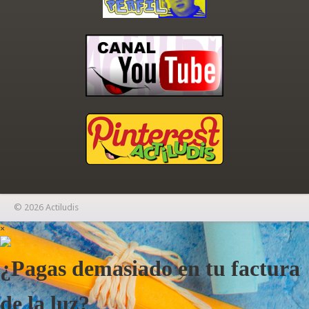
© 2026 Actiludis
×
¿Pagas demasiado en tu factura
de la luz?