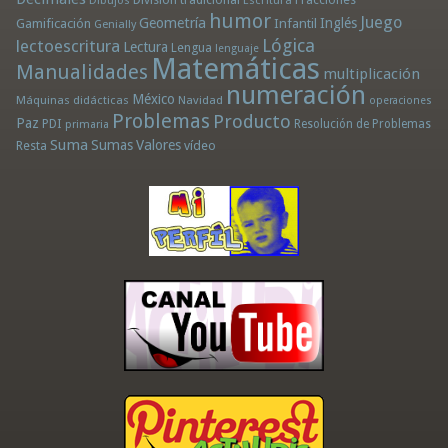
Dibujos
Escritura
humor
Juego
Geometría
Infantil
Inglés
Gamificación
Genially
Lógica
lectoescritura
Lectura
Lengua
lenguaje
Matemáticas
Manualidades
multiplicación
numeración
México
Máquinas didácticas
Navidad
operaciones
Problemas
Producto
Paz
PDI
Resolución de Problemas
primaria
Suma
Sumas
Valores
Resta
vídeo