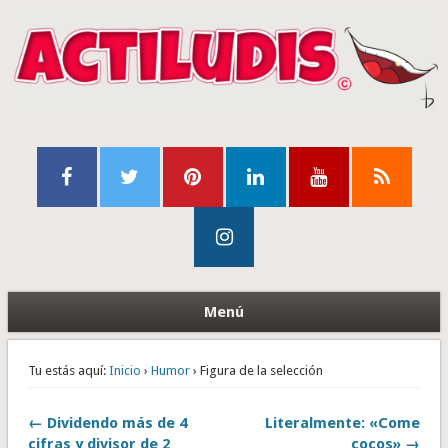
Menú
Tu estás aquí:
Inicio
›
Humor
› Figura de la selección
← Dividendo más de 4
Literalmente: «Come
cifras y divisor de 2
cocos» →