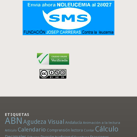
ETIQUETAS
ABN
Agudeza Visual
Andalucía
Animación a la lectura
Cálculo
Calendario
Comprensión lectora
Artículo
Contar
Decimales
División tradicional
Fracciones