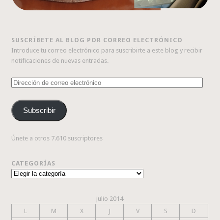
SUSCRÍBETE AL BLOG POR CORREO ELECTRÓNICO
Introduce tu correo electrónico para suscribirte a este blog y recibir
notificaciones de nuevas entradas.
Dirección
de
correo
Subscribir
electrónico
Únete a otros 7.610 suscriptores
CATEGORÍAS
Categorías
julio 2014
L
M
X
J
V
S
D