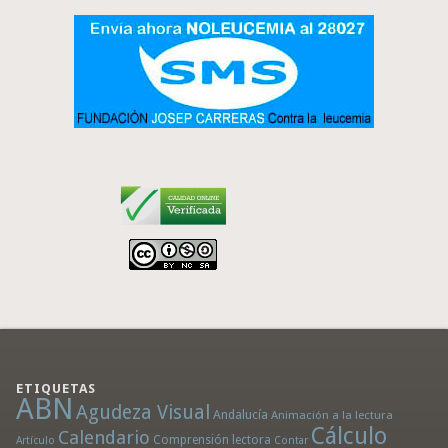
ETIQUETAS
ABN
Agudeza Visual
Andalucía
Animación a la lectura
Cálculo
Calendario
Comprensión lectora
Artículo
Contar