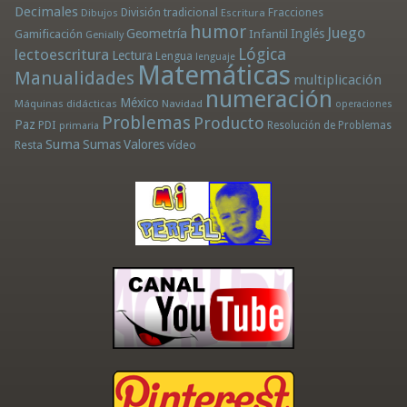
Decimales
División tradicional
Fracciones
Dibujos
Escritura
humor
Juego
Geometría
Infantil
Inglés
Gamificación
Genially
Lógica
lectoescritura
Lectura
Lengua
lenguaje
Matemáticas
Manualidades
multiplicación
numeración
México
Máquinas didácticas
Navidad
operaciones
Problemas
Producto
Paz
PDI
Resolución de Problemas
primaria
Suma
Sumas
Valores
Resta
vídeo