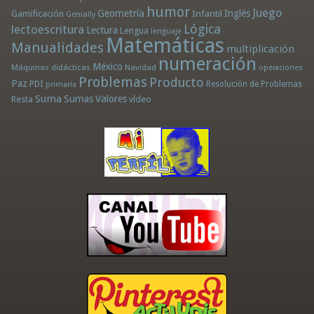
humor
Juego
Geometría
Infantil
Inglés
Gamificación
Genially
Lógica
lectoescritura
Lectura
Lengua
lenguaje
Matemáticas
Manualidades
multiplicación
numeración
México
Máquinas didácticas
Navidad
operaciones
Problemas
Producto
Paz
PDI
Resolución de Problemas
primaria
Suma
Sumas
Valores
Resta
vídeo