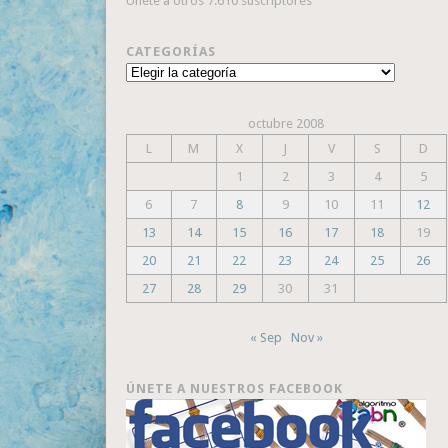
Únete a otros 7.610 suscriptores
CATEGORÍAS
Categorías
octubre 2008
L
M
X
J
V
S
D
1
2
3
4
5
6
7
8
9
10
11
12
13
14
15
16
17
18
19
20
21
22
23
24
25
26
27
28
29
30
31
« Sep
Nov »
ÚNETE A NUESTROS FACEBOOK