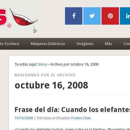
to-Escritura
Máquinas Didácticas
Imágenes
Más
Con
Tu estás aquí:
Inicio
› Archivo por octubre 16, 2008
NAVEGANDO POR EL ARCHIVO
octubre 16, 2008
Frase del día: Cuando los elefant
16/10/2008
| Entradas archivadas:
Frases Citas
«Cuando los elefantes luchan, quien sufre es la hierba». (Proverbio ch