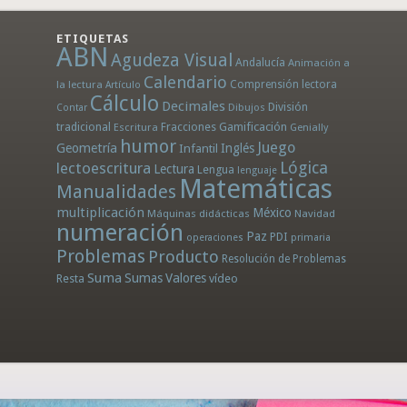
ETIQUETAS
ABN
Agudeza Visual
Andalucía
Animación a
Calendario
la lectura
Comprensión lectora
Artículo
Cálculo
Decimales
División
Dibujos
Contar
tradicional
Fracciones
Gamificación
Escritura
Genially
humor
Juego
Geometría
Infantil
Inglés
Lógica
lectoescritura
Lectura
Lengua
lenguaje
Matemáticas
Manualidades
multiplicación
México
Máquinas didácticas
Navidad
numeración
Paz
PDI
operaciones
primaria
Problemas
Producto
Resolución de Problemas
Suma
Sumas
Valores
Resta
vídeo