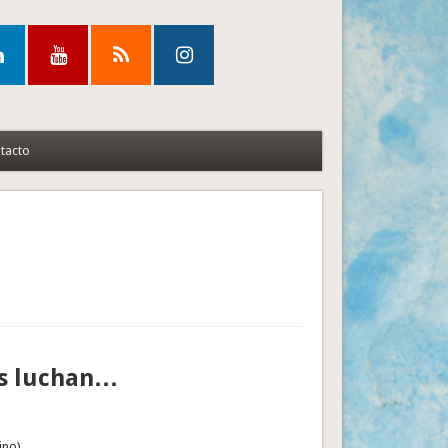
tacto
es luchan…
ino)