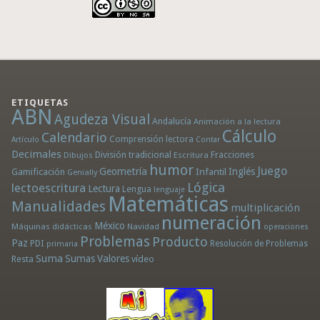
ETIQUETAS
ABN
Agudeza Visual
Andalucía
Animación a la lectura
Cálculo
Calendario
Comprensión lectora
Artículo
Contar
Decimales
División tradicional
Fracciones
Dibujos
Escritura
humor
Juego
Geometría
Infantil
Inglés
Gamificación
Genially
Lógica
lectoescritura
Lectura
Lengua
lenguaje
Matemáticas
Manualidades
multiplicación
numeración
México
Máquinas didácticas
Navidad
operaciones
Problemas
Producto
Paz
PDI
Resolución de Problemas
primaria
Suma
Sumas
Valores
Resta
vídeo