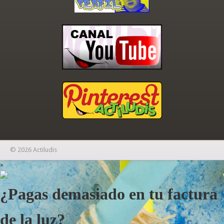
© 2026 Actiludis
×
¿Pagas demasiado en tu factura
de la luz?