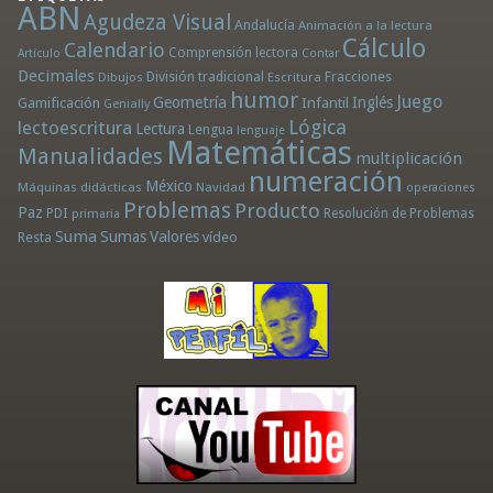
ABN
Agudeza Visual
Andalucía
Animación a la lectura
Cálculo
Calendario
Comprensión lectora
Artículo
Contar
Decimales
División tradicional
Fracciones
Dibujos
Escritura
humor
Juego
Geometría
Infantil
Inglés
Gamificación
Genially
Lógica
lectoescritura
Lectura
Lengua
lenguaje
Matemáticas
Manualidades
multiplicación
numeración
México
Máquinas didácticas
Navidad
operaciones
Problemas
Producto
Paz
PDI
Resolución de Problemas
primaria
Suma
Sumas
Valores
Resta
vídeo