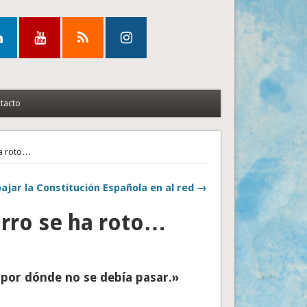
tacto
ha roto…
ajar la Constitución Española en al red →
arro se ha roto…
 por dónde no se debía pasar.»