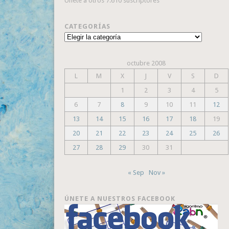
Únete a otros 7.610 suscriptores
CATEGORÍAS
Categorías
octubre 2008
L
M
X
J
V
S
D
1
2
3
4
5
6
7
8
9
10
11
12
13
14
15
16
17
18
19
20
21
22
23
24
25
26
27
28
29
30
31
« Sep
Nov »
ÚNETE A NUESTROS FACEBOOK