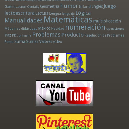
humor
Juego
Geometría
Infantil
Inglés
Gamificación
Genially
Lógica
lectoescritura
Lectura
Lengua
lenguaje
Matemáticas
Manualidades
multiplicación
numeración
México
Máquinas didácticas
Navidad
operaciones
Problemas
Producto
Paz
PDI
Resolución de Problemas
primaria
Suma
Sumas
Valores
Resta
vídeo