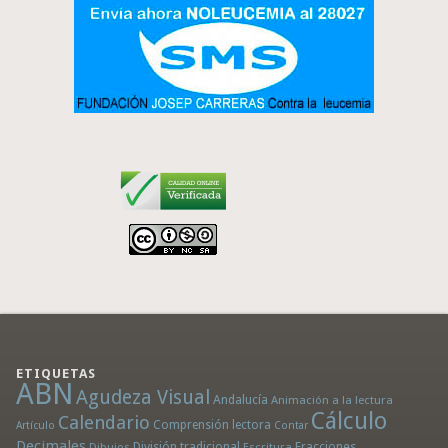
ETIQUETAS
ABN
Agudeza Visual
Andalucía
Animación a la lectura
Cálculo
Calendario
Comprensión lectora
Artículo
Contar
Decimales
División tradicional
Fracciones
Dibujos
Escritura