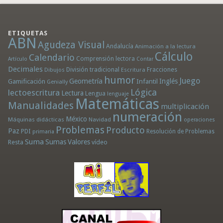
ETIQUETAS
ABN
Agudeza Visual
Andalucía
Animación a la lectura
Cálculo
Calendario
Comprensión lectora
Artículo
Contar
Decimales
División tradicional
Fracciones
Dibujos
Escritura
humor
Juego
Geometría
Infantil
Inglés
Gamificación
Genially
Lógica
lectoescritura
Lectura
Lengua
lenguaje
Matemáticas
Manualidades
multiplicación
numeración
México
Máquinas didácticas
Navidad
operaciones
Problemas
Producto
Paz
PDI
Resolución de Problemas
primaria
Suma
Sumas
Valores
Resta
vídeo