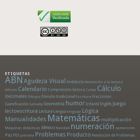
ETIQUETAS
ABN
Agudeza Visual
Andalucía
Animación a la lectura
Cálculo
Calendario
Comprensión lectora
Artículo
Contar
Decimales
División tradicional
Fracciones
Dibujos
Escritura
humor
Juego
Geometría
Infantil
Inglés
Gamificación
Genially
Lógica
lectoescritura
Lectura
Lengua
lenguaje
Matemáticas
Manualidades
multiplicación
numeración
México
Máquinas didácticas
Navidad
operaciones
Problemas
Producto
Paz
PDI
Resolución de Problemas
primaria