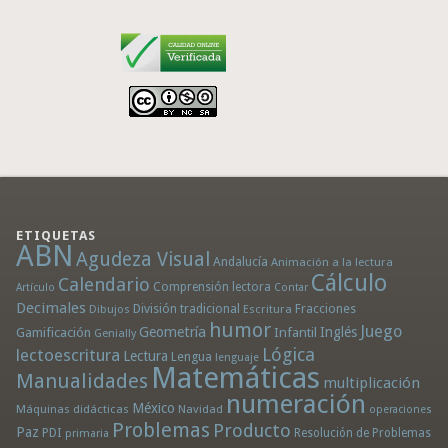
ETIQUETAS
ABN
Agudeza Visual
Andalucía
Animación a la lectura
Cálculo
Calendario
Comprensión lectora
Artículo
Contar
Decimales
División tradicional
Fracciones
Dibujos
Escritura
humor
Juego
Geometría
Infantil
Inglés
Gamificación
Genially
Lógica
lectoescritura
Lectura
Lengua
lenguaje
Matemáticas
Manualidades
multiplicación
numeración
México
Máquinas didácticas
Navidad
operaciones
Problemas
Producto
Paz
PDI
Resolución de Problemas
primaria