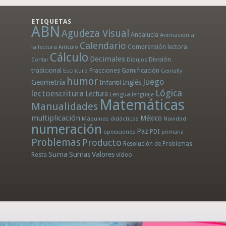
ETIQUETAS
ABN
Agudeza Visual
Andalucía
Animación a
Calendario
la lectura
Comprensión lectora
Artículo
Cálculo
Decimales
División
Dibujos
Contar
tradicional
Fracciones
Gamificación
Escritura
Genially
humor
Juego
Geometría
Infantil
Inglés
Lógica
lectoescritura
Lectura
Lengua
lenguaje
Matemáticas
Manualidades
multiplicación
México
Máquinas didácticas
Navidad
numeración
Paz
PDI
operaciones
primaria
Problemas
Producto
Resolución de Problemas
Suma
Sumas
Valores
Resta
vídeo