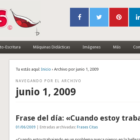
to-Escritura
Máquinas Didácticas
Imágenes
Más
Con
Tu estás aquí:
Inicio
› Archivo por junio 1, 2009
NAVEGANDO POR EL ARCHIVO
junio 1, 2009
Frase del día: «Cuando estoy tr
01/06/2009
| Entradas archivadas:
Frases Citas
«Cuando estoy trabajando en un problema nunca pienso en la belleza