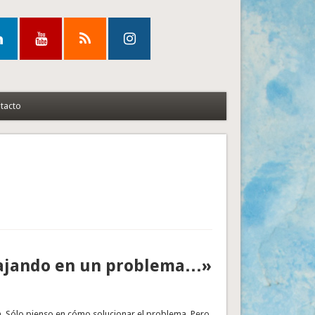
tacto
abajando en un problema…»
. Sólo pienso en cómo solucionar el problema. Pero