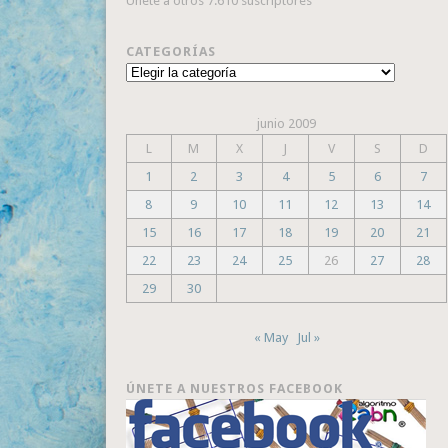
Únete a otros 7.610 suscriptores
CATEGORÍAS
Categorías
junio 2009
L
M
X
J
V
S
D
1
2
3
4
5
6
7
8
9
10
11
12
13
14
15
16
17
18
19
20
21
22
23
24
25
26
27
28
29
30
« May
Jul »
ÚNETE A NUESTROS FACEBOOK